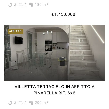
180 m ²
3
3
€1.450.000
AFFITTO
VILLETTA TERRACIELO IN AFFITTO A
PINARELLA RIF. 676
200 m ²
3
3