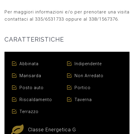
Per maggiori informazioni e/o per prenotare una visita
contattaci al 335/6531733 oppure al 338/1567376.
CARATTERISTICHE
Abbinata
Indipendente
Mansarda
Non Arredato
Posto auto
Portico
Riscaldamento
Taverna
Terrazzo
Classe Energetica G