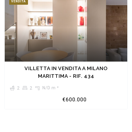
VENDITA
VILLETTA IN VENDITA A MILANO
MARITTIMA - RIF. 434
N/D m ²
2
2
€600.000