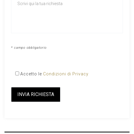
* campo obbligatorio
Accetto le
Condizioni di Privacy
Please
leave
this
field
empty.