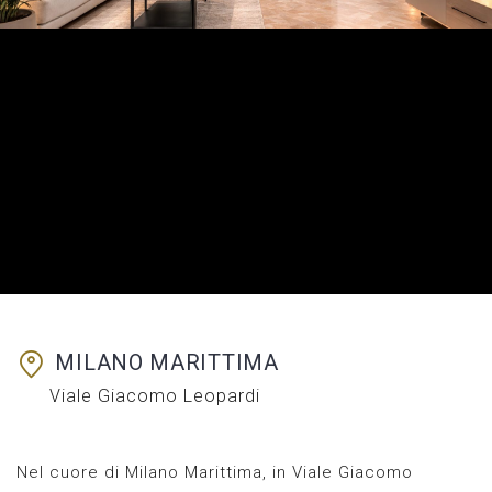
MILANO MARITTIMA
Viale Giacomo Leopardi
Nel cuore di Milano Marittima, in Viale Giacomo