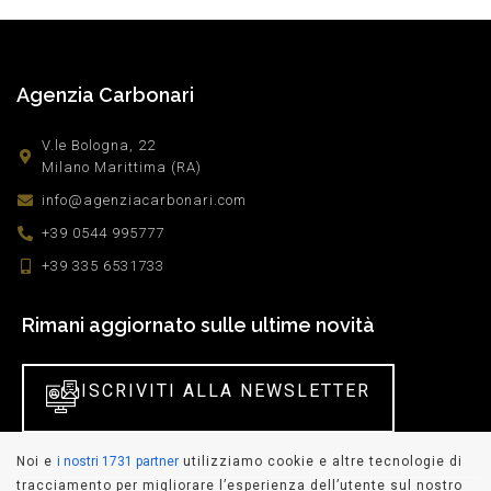
Agenzia Carbonari
V.le Bologna, 22
Milano Marittima (RA)
info@agenziacarbonari.com
+39 0544 995777
+39 335 6531733
Rimani aggiornato sulle ultime novità
ISCRIVITI ALLA NEWSLETTER
Noi e
i nostri 1731 partner
utilizziamo cookie e altre tecnologie di
tracciamento per migliorare l’esperienza dell’utente sul nostro