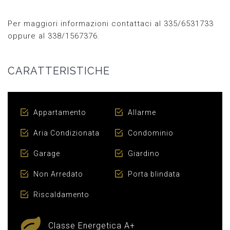
Per maggiori informazioni contattaci al 335/6531733
oppure al 338/1567376.
CARATTERISTICHE
Appartamento
Allarme
Aria Condizionata
Condominio
Garage
Giardino
Non Arredato
Porta blindata
Riscaldamento
Classe Energetica A+