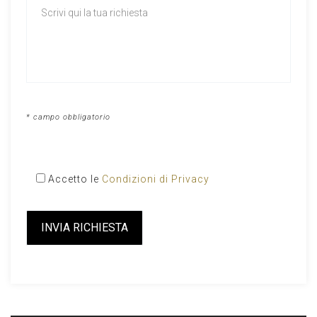
* campo obbligatorio
Accetto le
Condizioni di Privacy
Please
leave
this
field
empty.