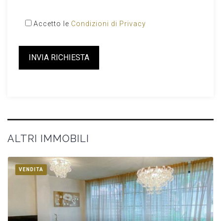
Accetto le
Condizioni di Privacy
Please
leave
this
field
empty.
ALTRI IMMOBILI
VENDITA