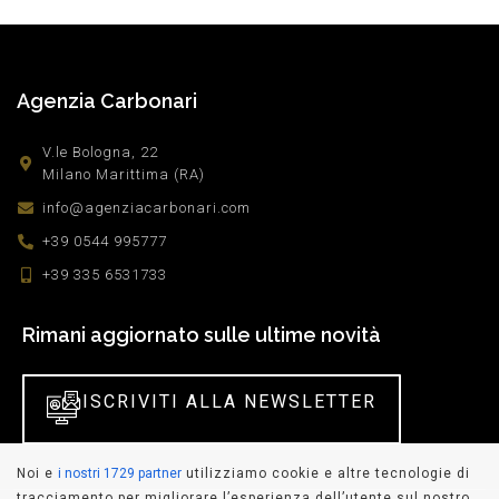
Agenzia Carbonari
V.le Bologna, 22
Milano Marittima (RA)
info@agenziacarbonari.com
+39 0544 995777
+39 335 6531733
Rimani aggiornato sulle ultime novità
ISCRIVITI ALLA NEWSLETTER
Noi e
i nostri 1729 partner
utilizziamo cookie e altre tecnologie di
tracciamento per migliorare l’esperienza dell’utente sul nostro