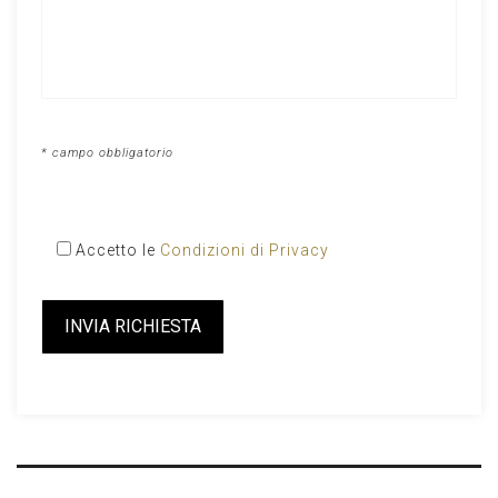
* campo obbligatorio
Accetto le
Condizioni di Privacy
Please
leave
this
field
empty.